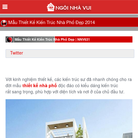
Mẫu Thiết Kế Kiến Trúc Nhà Phố Đẹp 2014
Mẫu Thiết Kế Kiến Trúc Nhà Phố Đẹp | NNV631
Twitter
Với kinh nghiệm thiết kế, các kiến trúc sư đã nhanh chóng cho ra
đời mẫu
thiết kế nhà phố
độc đáo có kiểu dáng kiến trúc
rất sang trọng, phù hợp với diện tích và nơi ở của chủ đầu tư.