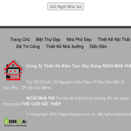
Trang Chủ
Biệt Thự Đẹp
Nhà Phố Đẹp
Thiết Kế Nội Thất
Đã Thi Công
Thiết Kế Nhà Xưởng
Diễn Đàn
Công Ty Thiết Kế Kiến Trúc Xây Dựng NGÔI NHÀ VUI
Trụ Sở Chính: 29 Nguyễn Cửu Đàm P.Tân Sơn Nhì Q.
Tân Phú, TP. Hồ Chí Minh
NGÔI NHÀ VUI
Tự hào là một trong những đối tác quan
trọng của
THẾ GIỚI SẮT THÉP
© Copyright 2013 Ngoinhavui.com.vn, All rights reserved