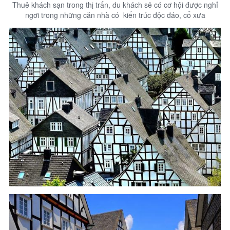
Thuê khách sạn trong thị trấn, du khách sẽ có cơ hội được nghỉ
ngơi trong những căn nhà có kiến trúc độc đáo, cổ xưa