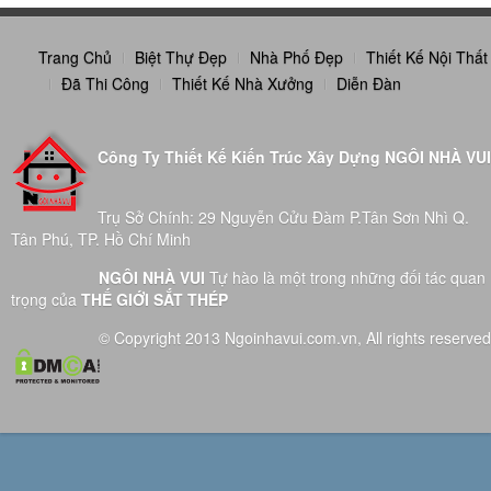
Trang Chủ
Biệt Thự Đẹp
Nhà Phố Đẹp
Thiết Kế Nội Thất
Đã Thi Công
Thiết Kế Nhà Xưởng
Diễn Đàn
Công Ty Thiết Kế Kiến Trúc Xây Dựng NGÔI NHÀ VUI
Trụ Sở Chính: 29 Nguyễn Cửu Đàm P.Tân Sơn Nhì Q.
Tân Phú, TP. Hồ Chí Minh
NGÔI NHÀ VUI
Tự hào là một trong những đối tác quan
trọng của
THẾ GIỚI SẮT THÉP
© Copyright 2013 Ngoinhavui.com.vn, All rights reserved