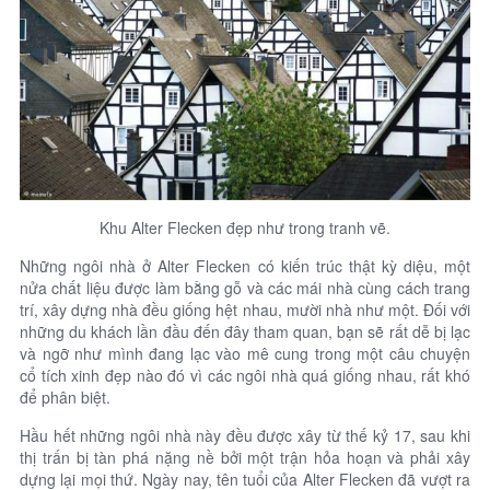
Khu Alter Flecken đẹp như trong tranh vẽ.
Những ngôi nhà ở Alter Flecken có kiến trúc thật kỳ diệu, một
nửa chất liệu được làm bằng gỗ và các mái nhà cùng cách trang
trí, xây dựng nhà đều giống hệt nhau, mười nhà như một. Đối với
những du khách lần đầu đến đây tham quan, bạn sẽ rất dễ bị lạc
và ngỡ như mình đang lạc vào mê cung trong một câu chuyện
cổ tích xinh đẹp nào đó vì các ngôi nhà quá giống nhau, rất khó
để phân biệt.
Hầu hết những ngôi nhà này đều được xây từ thế kỷ 17, sau khi
thị trấn bị tàn phá nặng nề bởi một trận hỏa hoạn và phải xây
dựng lại mọi thứ. Ngày nay, tên tuổi của Alter Flecken đã vượt ra