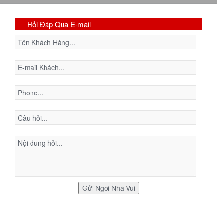
Hỏi Đáp Qua E-mail