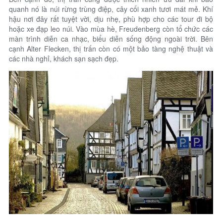
quanh nó là núi rừng trùng điệp, cây cối xanh tươi mát mẻ. Khí
hậu nơi đây rất tuyệt vời, dịu nhẹ, phù hợp cho các tour đi bộ
hoặc xe đạp leo núi. Vào mùa hè, Freudenberg còn tổ chức các
màn trình diễn ca nhạc, biểu diễn sống động ngoài trời. Bên
cạnh Alter Flecken, thị trấn còn có một bảo tàng nghệ thuật và
các nhà nghỉ, khách sạn sạch đẹp.