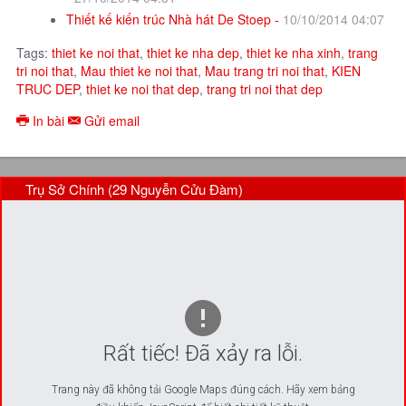
Thiết kế kiến trúc Nhà hát De Stoep -
10/10/2014 04:07
Tags:
thiet ke noi that
,
thiet ke nha dep
,
thiet ke nha xinh
,
trang
tri noi that
,
Mau thiet ke noi that
,
Mau trang tri noi that
,
KIEN
TRUC DEP
,
thiet ke noi that dep
,
trang tri noi that dep
In bài
Gửi email
Trụ Sở Chính (29 Nguyễn Cửu Đàm)
Rất tiếc! Đã xảy ra lỗi.
Trang này đã không tải Google Maps đúng cách. Hãy xem bảng