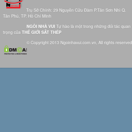
Trụ Sở Chính: 29 Nguyễn Cửu Đàm P.Tân Sơn Nhì Q.
Tân Phú, TP. Hồ Chí Minh
NGÔI NHÀ VUI
Tự hào là một trong những đối tác quan
trọng của
THẾ GIỚI SẮT THÉP
© Copyright 2013 Ngoinhavui.com.vn, All rights reserved