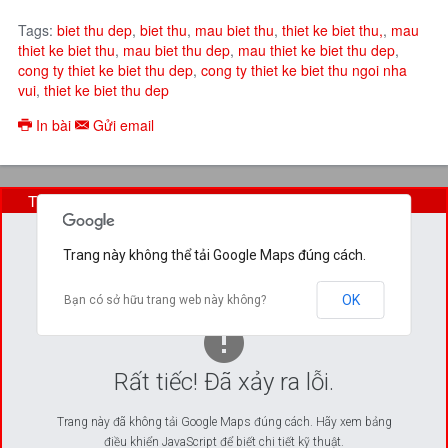
Tags:
biet thu dep
,
biet thu
,
mau biet thu
,
thiet ke biet thu,
,
mau
thiet ke biet thu
,
mau biet thu dep
,
mau thiet ke biet thu dep
,
cong ty thiet ke biet thu dep
,
cong ty thiet ke biet thu ngoi nha
vui
,
thiet ke biet thu dep
In bài
Gửi email
Trụ Sở Chính (29 Nguyễn Cửu Đàm)
Trang này không thể tải Google Maps đúng cách.
OK
Bạn có sở hữu trang web này không?
Rất tiếc! Đã xảy ra lỗi.
Trang này đã không tải Google Maps đúng cách. Hãy xem bảng
điều khiển JavaScript để biết chi tiết kỹ thuật.