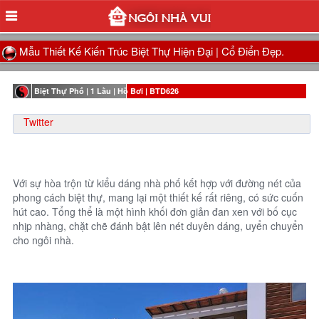
Mẫu Thiết Kế Kiến Trúc Biệt Thự Hiện Đại | Cổ Điển Đẹp.
Biệt Thự Phố | 1 Lầu | Hồ Bơi | BTD626
Twitter
Với sự hòa trộn từ kiểu dáng nhà phố kết hợp với đường nét của
phong cách biệt thự, mang lại một thiết kế rất riêng, có sức cuốn
hút cao. Tổng thể là một hình khối đơn giản đan xen với bố cục
nhịp nhàng, chặt chẽ đánh bật lên nét duyên dáng, uyển chuyển
cho ngôi nhà.