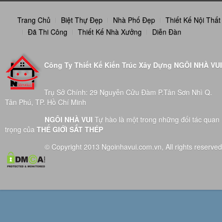
Trang Chủ
Biệt Thự Đẹp
Nhà Phố Đẹp
Thiết Kế Nội Thất
Đã Thi Công
Thiết Kế Nhà Xưởng
Diễn Đàn
Công Ty Thiết Kế Kiến Trúc Xây Dựng NGÔI NHÀ VUI
Trụ Sở Chính: 29 Nguyễn Cửu Đàm P.Tân Sơn Nhì Q.
Tân Phú, TP. Hồ Chí Minh
NGÔI NHÀ VUI
Tự hào là một trong những đối tác quan
trọng của
THẾ GIỚI SẮT THÉP
© Copyright 2013 Ngoinhavui.com.vn, All rights reserved